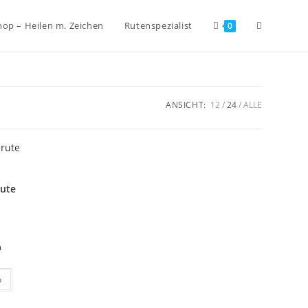
hop – Heilen m. Zeichen
Rutenspezialist
0
ANSICHT:
12
24
ALLE
rute
n
b