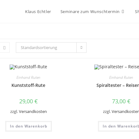
Klaus Echtler
Seminare zum Wunschtermin
S
Standardsortierung
Einhand Ruten
Einhand Ruten
Kunststoff-Rute
Spiraltester – Reise
29,00
€
73,00
€
zzgl.
Versandkosten
zzgl.
Versandkoste
In den Warenkorb
In den Warenkor