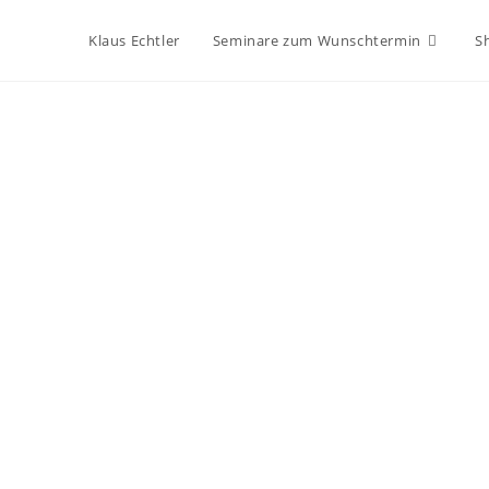
Klaus Echtler
Seminare zum Wunschtermin
S